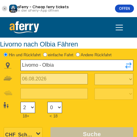
aFerry - Cheap ferry tickets
OFFEN
In der aFerry-App öffnen
Livorno nach Olbia Fähren
Hin und Rückfahrt
einfache Fahrt
Andere Rückfahrt
18+
< 18
Suche