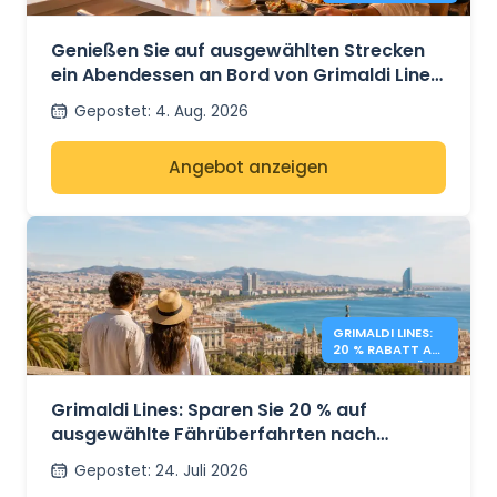
ABENDESSEN AN
BORD
Genießen Sie auf ausgewählten Strecken
ein Abendessen an Bord von Grimaldi Lines
für 14,90 €.
Gepostet
:
4. Aug. 2026
Angebot anzeigen
GRIMALDI LINES:
20 % RABATT AUF
MITTELMEERFÄHR
EN
Grimaldi Lines: Sparen Sie 20 % auf
ausgewählte Fährüberfahrten nach
Sardinien, Sizilien und Spanien.
Gepostet
:
24. Juli 2026