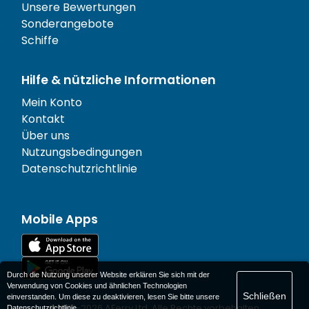
Unsere Bewertungen
Sonderangebote
Schiffe
Hilfe & nützliche Informationen
Mein Konto
Kontakt
Über uns
Nutzungsbedingungen
Datenschutzrichtlinie
Mobile Apps
Durch die Nutzung unserer Website erklären Sie sich mit der
Verwendung von Cookies und ähnlichen Technologien
Schließen
einverstanden. Um diese zu deaktivieren, lesen Sie bitte unsere
© 1977-
2026
AFerry Ltd. Alle Rechte vorbehalten.
Datenschutzrichtlinie
.