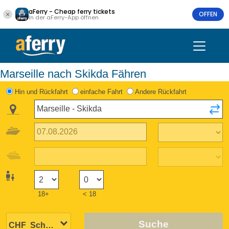
aFerry - Cheap ferry tickets
OFFEN
In der aFerry-App öffnen
Marseille nach Skikda Fähren
Hin und Rückfahrt
einfache Fahrt
Andere Rückfahrt
18+
< 18
Suche