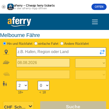
aFerry - Cheap ferry tickets
OFFEN
In der aFerry-App öffnen
Melbourne Fähre
Hin und Rückfahrt
einfache Fahrt
Andere Rückfahrt
18+
< 18
Suche