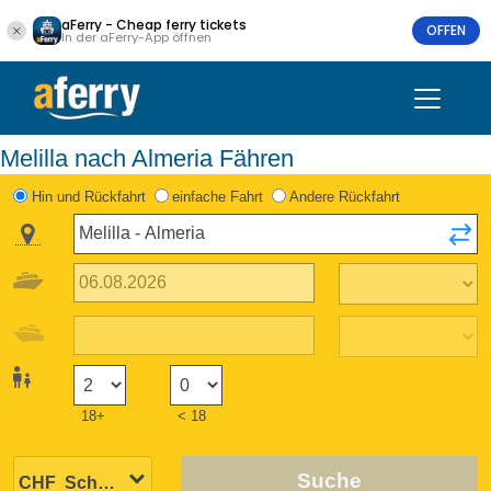
aFerry - Cheap ferry tickets
OFFEN
In der aFerry-App öffnen
Melilla nach Almeria Fähren
Hin und Rückfahrt
einfache Fahrt
Andere Rückfahrt
18+
< 18
Suche