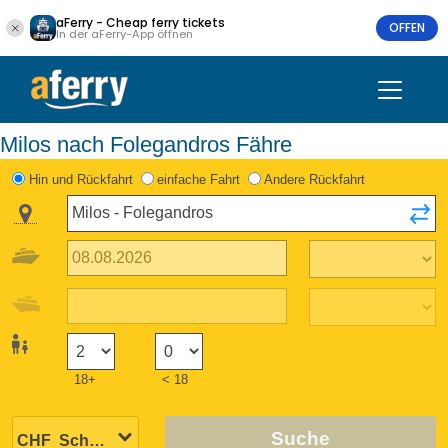
aFerry - Cheap ferry tickets
OFFEN
In der aFerry-App öffnen
Milos nach Folegandros Fähre
Hin und Rückfahrt
einfache Fahrt
Andere Rückfahrt
18+
< 18
Suche