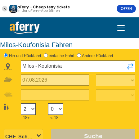
aFerry - Cheap ferry tickets
OFFEN
In der aFerry-App öffnen
Milos-Koufonisia Fähren
Hin und Rückfahrt
einfache Fahrt
Andere Rückfahrt
18+
< 18
Suche