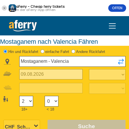
aFerry - Cheap ferry tickets
OFFEN
In der aFerry-App öffnen
Mostaganem nach Valencia Fähren
Hin und Rückfahrt
einfache Fahrt
Andere Rückfahrt
18+
< 18
Suche