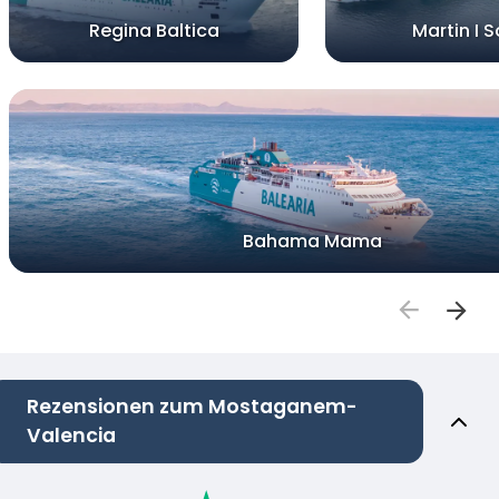
Regina Baltica
Martin I S
Bahama Mama
Rezensionen zum Mostaganem-
Valencia