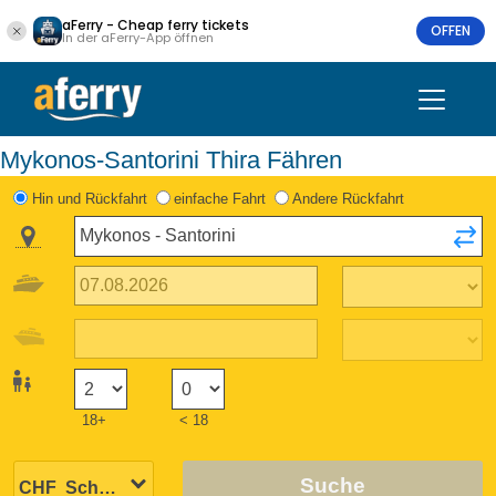
aFerry - Cheap ferry tickets
OFFEN
In der aFerry-App öffnen
Mykonos-Santorini Thira Fähren
Hin und Rückfahrt
einfache Fahrt
Andere Rückfahrt
18+
< 18
Suche