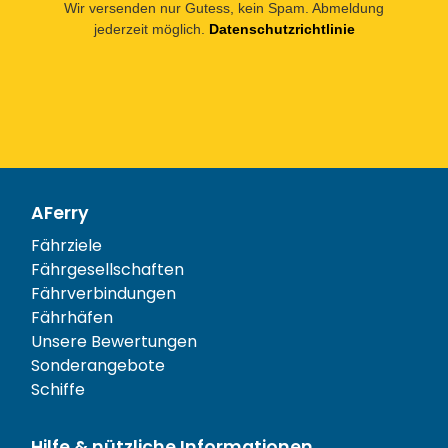
Wir versenden nur Gutess, kein Spam. Abmeldung
jederzeit möglich.
Datenschutzrichtlinie
AFerry
Fährziele
Fährgesellschaften
Fährverbindungen
Fährhäfen
Unsere Bewertungen
Sonderangebote
Schiffe
Hilfe & nützliche Informationen