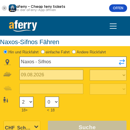
aFerry - Cheap ferry tickets
OFFEN
In der aFerry-App öffnen
Naxos-Sifnos Fähren
Hin und Rückfahrt
einfache Fahrt
Andere Rückfahrt
18+
< 18
Suche