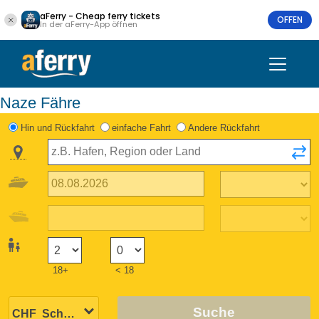
aFerry - Cheap ferry tickets
OFFEN
In der aFerry-App öffnen
Naze Fähre
Hin und Rückfahrt
einfache Fahrt
Andere Rückfahrt
18+
< 18
Suche