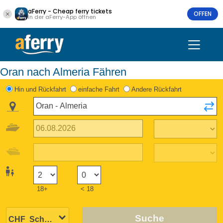
aFerry - Cheap ferry tickets
OFFEN
In der aFerry-App öffnen
Oran nach Almeria Fähren
Hin und Rückfahrt
einfache Fahrt
Andere Rückfahrt
18+
< 18
Suche