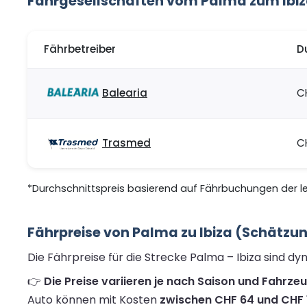
Fährgesellschaften vom Palma zum Ibi
Fährbetreiber
D
Balearia
C
Trasmed
C
*Durchschnittspreis basierend auf Fährbuchungen der let
Fährpreise von Palma zu Ibiza (Schätzu
Die Fährpreise für die Strecke Palma – Ibiza sind d
👉
Die Preise variieren je nach Saison und Fahrze
Auto können mit Kosten
zwischen CHF 64 und CHF 1