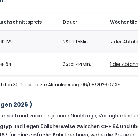
za
urchschnittspreis
Dauer
Wöchentlic
HF 129
2Std. 15Min.
7 der Abfah
HF 64
3Std. 44Min.
1 der Abfah
zten 30 Tage. Letzte Aktualisierung: 06/08/2026 07:35
ngen 2026 )
ynamisch und variieren je nach Nachfrage, Verfügbarkeit 
ugtyp und liegen üblicherweise zwischen CHF 64 und üb
67 für eine einfache Fahrt
rechnen, wobei die Preise in 