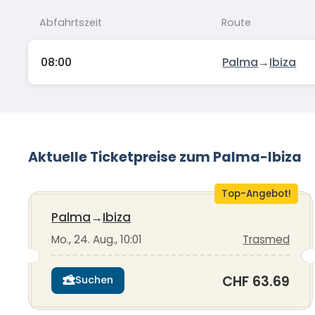
Abfahrtszeit
Route
08:00
Palma
→
Ibiza
Aktuelle Ticketpreise zum Palma-Ibiza
Top-Angebot!
Palma
→
Ibiza
Mo., 24. Aug., 10:01
Trasmed
CHF 63.69
Suchen