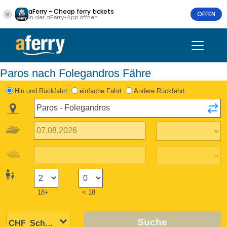
aFerry - Cheap ferry tickets
OFFEN
In der aFerry-App öffnen
Paros nach Folegandros Fähre
Hin und Rückfahrt
einfache Fahrt
Andere Rückfahrt
18+
< 18
Suche