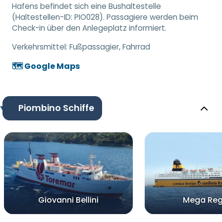
Hafens befindet sich eine Bushaltestelle
(Haltestellen-ID: PIO028). Passagiere werden beim
Check-in über den Anlegeplatz informiert.
Verkehrsmittel:
Fußpassagier, Fahrrad
🗺️ Google Maps
Piombino Schiffe
Giovanni Bellini
Mega Reg