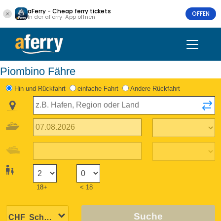
aFerry - Cheap ferry tickets
OFFEN
In der aFerry-App öffnen
Piombino Fähre
Hin und Rückfahrt
einfache Fahrt
Andere Rückfahrt
18+
< 18
Suche