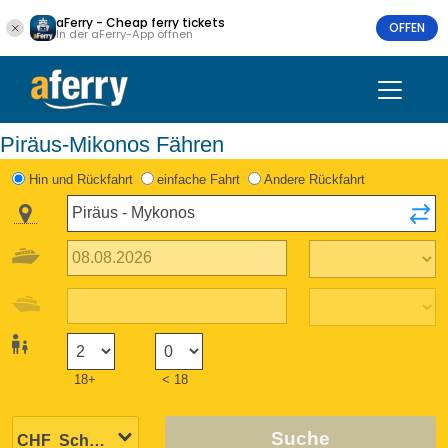
aFerry - Cheap ferry tickets
OFFEN
In der aFerry-App öffnen
Piräus-Mikonos Fähren
Hin und Rückfahrt
einfache Fahrt
Andere Rückfahrt
18+
< 18
Suche