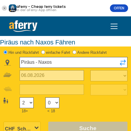
aFerry - Cheap ferry tickets
OFFEN
In der aFerry-App öffnen
Piräus nach Naxos Fähren
Hin und Rückfahrt
einfache Fahrt
Andere Rückfahrt
18+
< 18
Suche