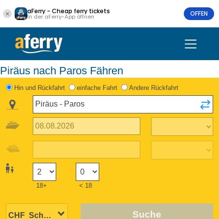
aFerry - Cheap ferry tickets
OFFEN
In der aFerry-App öffnen
Piräus nach Paros Fähren
Hin und Rückfahrt
einfache Fahrt
Andere Rückfahrt
18+
< 18
Suche