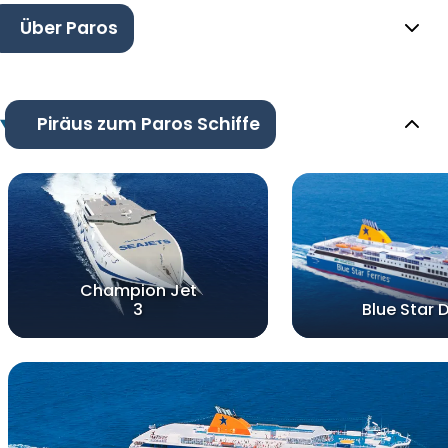
Über Paros
Piräus zum Paros Schiffe
Champion Jet
3
Blue Star 