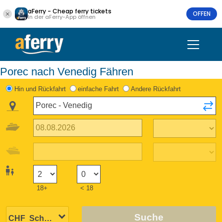
aFerry - Cheap ferry tickets
OFFEN
In der aFerry-App öffnen
Porec nach Venedig Fähren
Hin und Rückfahrt
einfache Fahrt
Andere Rückfahrt
18+
< 18
Suche