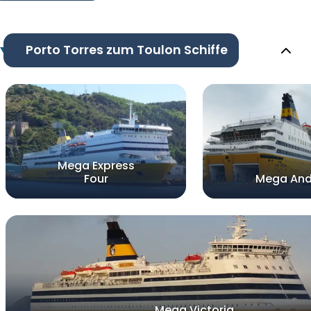
Porto Torres zum Toulon Schiffe
Mega Express
Four
Mega And
Mega Victoria