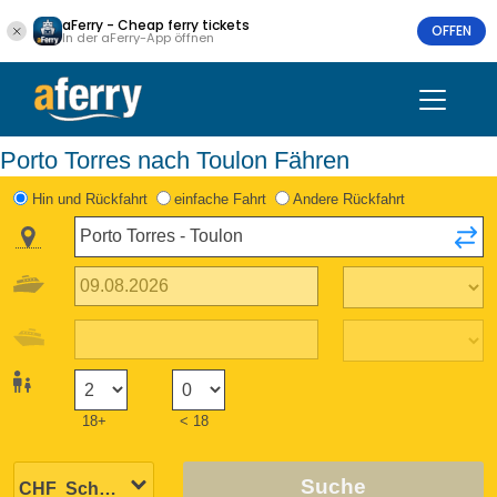
aFerry - Cheap ferry tickets
OFFEN
In der aFerry-App öffnen
Porto Torres nach Toulon Fähren
Hin und Rückfahrt
einfache Fahrt
Andere Rückfahrt
18+
< 18
Suche