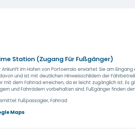
ime Station (Zugang Für Fußgänger)
er Ankunft im Hafen von Portoerraio erwartet Sie am Eingang e
davon und ist mit deutlichen Hinweisschildern der Fährbetr
r mit dem Fahrrad erreichen, da er leicht zugänglich ist. Es 
ern und Fahrrädern vorbehalten sind. Fußgänger finden den P
smittel:
Fußpassagier, Fahrrad
ogle Maps