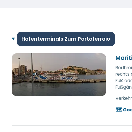
Hafenterminals Zum Portoferraio
Marit
Bei Ihr
rechts 
Fuß ode
Fußgäng
Verkehr
🗺️ Go