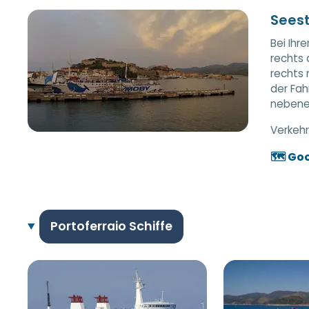
Seest
Bei Ihr
rechts 
rechts 
der Fah
nebenei
Verkehr
🗺️ Go
Portoferraio Schiffe