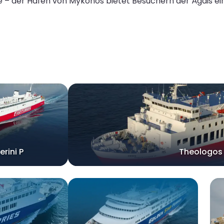
 – der Hafen von Mykonos bietet Besuchern der Ägäis ei
erini P
Theologos