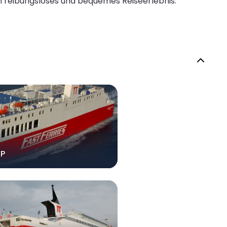
n reibungsloses und bequemes Reiseerlebnis.
 P