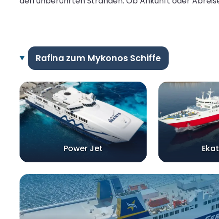
den unberührten Stränden. Ob Ankunft oder Abreise
Rafina zum Mykonos Schiffe
Power Jet
Ekat