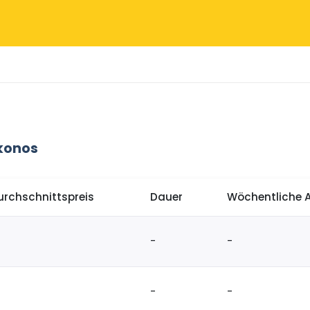
konos
urchschnittspreis
Dauer
Wöchentliche 
-
-
-
-