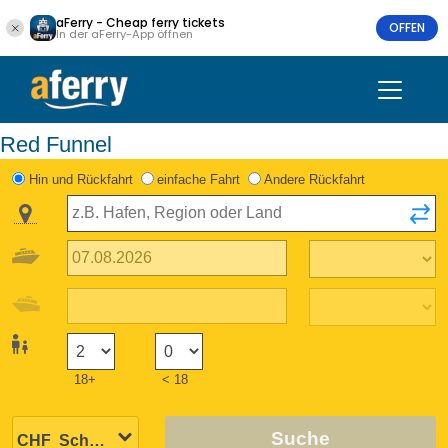
aFerry - Cheap ferry tickets
OFFEN
In der aFerry-App öffnen
Red Funnel
Hin und Rückfahrt
einfache Fahrt
Andere Rückfahrt
18+
< 18
Suche