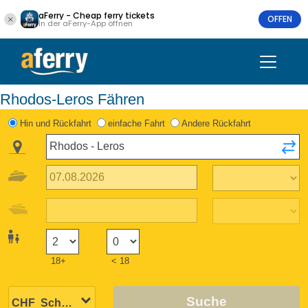
aFerry - Cheap ferry tickets
OFFEN
In der aFerry-App öffnen
Rhodos-Leros Fähren
Hin und Rückfahrt
einfache Fahrt
Andere Rückfahrt
18+
< 18
Suche