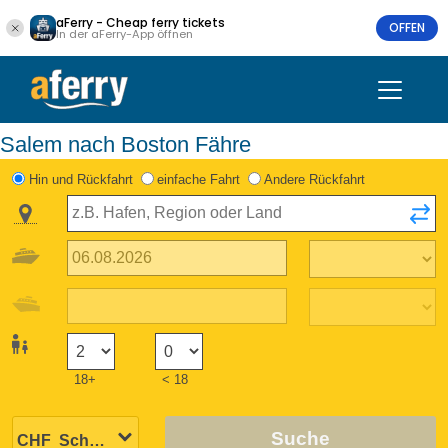
aFerry - Cheap ferry tickets
OFFEN
In der aFerry-App öffnen
Salem nach Boston Fähre
Hin und Rückfahrt
einfache Fahrt
Andere Rückfahrt
18+
< 18
Suche