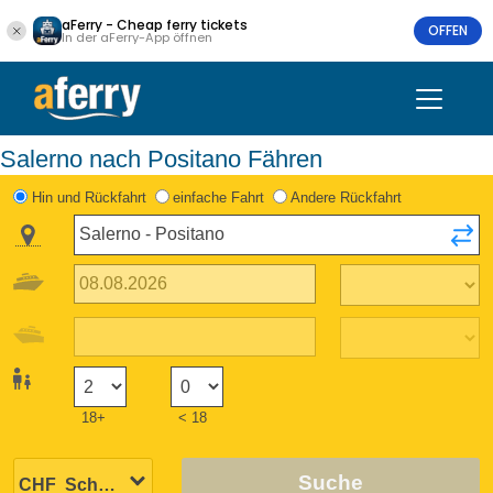
aFerry - Cheap ferry tickets
OFFEN
In der aFerry-App öffnen
Salerno nach Positano Fähren
Hin und Rückfahrt
einfache Fahrt
Andere Rückfahrt
18+
< 18
Suche