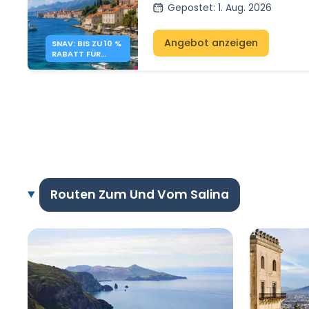
Äolischen Inseln und den Po
Gepostet
:
1. Aug. 2026
Inseln mit SNAV.
Angebot anzeigen
SNAV: BIS ZU 10 %
RABATT FÜR
KROATIEN UND
INSELN
Routen Zum Und Vom Salina