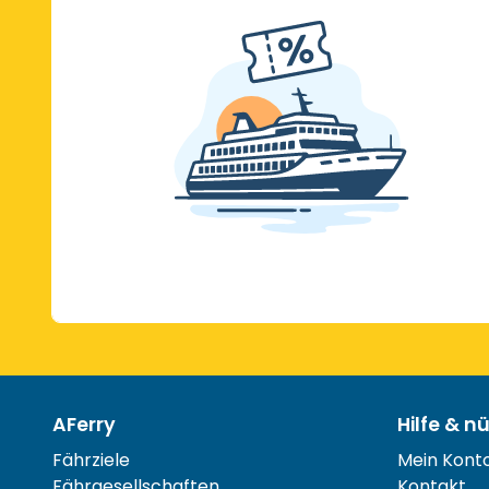
AFerry
Hilfe & n
Fährziele
Mein Kont
Fährgesellschaften
Kontakt