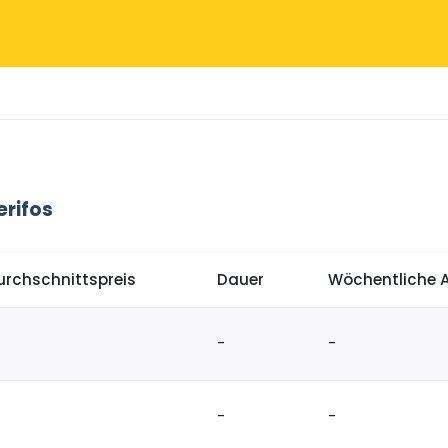
rifos
urchschnittspreis
Dauer
Wöchentliche 
-
-
-
-