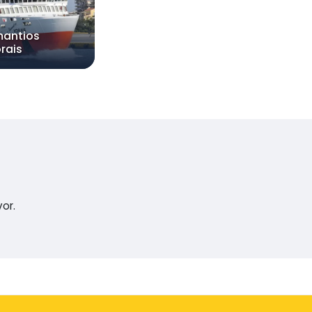
antios
rais
or.