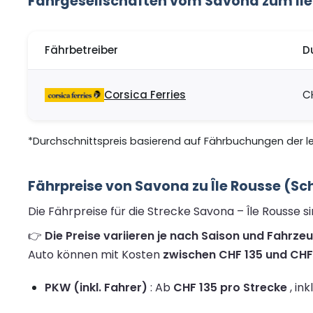
Fährgesellschaften vom Savona zum Île
Fährbetreiber
D
Corsica Ferries
C
*Durchschnittspreis basierend auf Fährbuchungen der let
Fährpreise von Savona zu Île Rousse (S
Die Fährpreise für die Strecke Savona – Île Rousse 
👉
Die Preise variieren je nach Saison und Fahrze
Auto können mit Kosten
zwischen CHF 135 und CHF 
PKW (inkl. Fahrer)
: Ab
CHF 135 pro Strecke
, ink