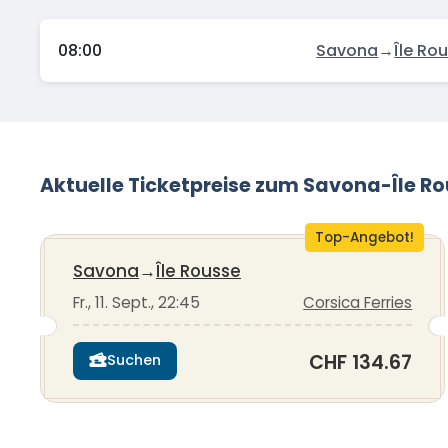
08:00
Savona
→
Île Ro
Aktuelle Ticketpreise zum Savona-Île R
Top-Angebot!
Savona
→
Île Rousse
Fr., 11. Sept., 22:45
Corsica Ferries
CHF 134.67
Suchen