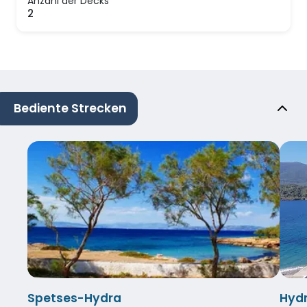
Anzahl der Decks
2
Bediente Strecken
Spetses-Hydra
Hydr