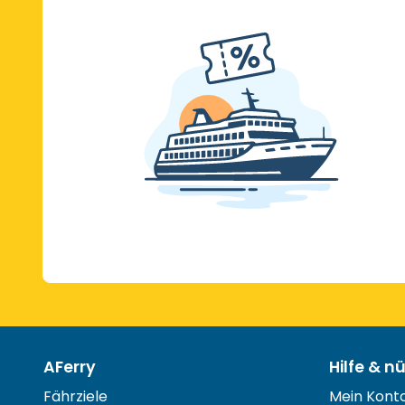
AFerry
Hilfe & n
Fährziele
Mein Kont