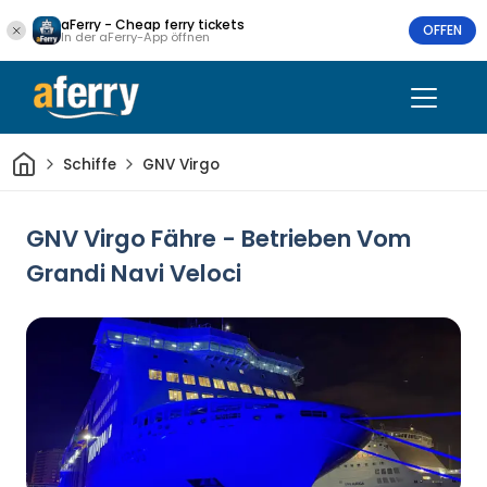
aFerry - Cheap ferry tickets
OFFEN
In der aFerry-App öffnen
Heim
Schiffe
GNV Virgo
GNV Virgo Fähre - Betrieben Vom
Grandi Navi Veloci