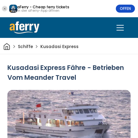
aFerry - Cheap ferry tickets
OFFEN
In der aFerry-App öffnen
Heim
Schiffe
Kusadasi Express
Kusadasi Express Fähre - Betrieben
Vom Meander Travel