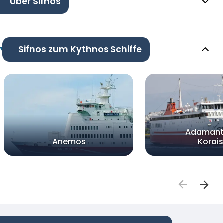
Über Sifnos
Sifnos zum Kythnos Schiffe
Adamant
Anemos
Korais