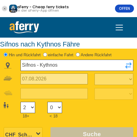
aFerry - Cheap ferry tickets
OFFEN
In der aFerry-App öffnen
Sifnos nach Kythnos Fähre
Hin und Rückfahrt
einfache Fahrt
Andere Rückfahrt
18+
< 18
Suche