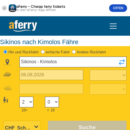
aFerry - Cheap ferry tickets
OFFEN
In der aFerry-App öffnen
Sikinos nach Kimolos Fähre
Hin und Rückfahrt
einfache Fahrt
Andere Rückfahrt
18+
< 18
Suche