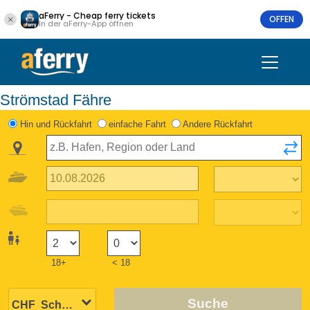
aFerry - Cheap ferry tickets
OFFEN
In der aFerry-App öffnen
Strömstad Fähre
Hin und Rückfahrt
einfache Fahrt
Andere Rückfahrt
18+
< 18
Suche