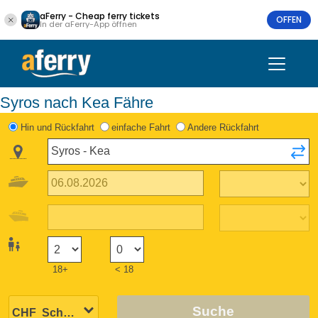
aFerry - Cheap ferry tickets
OFFEN
In der aFerry-App öffnen
Syros nach Kea Fähre
Hin und Rückfahrt
einfache Fahrt
Andere Rückfahrt
18+
< 18
Suche