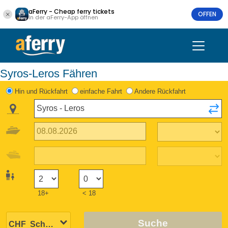
aFerry - Cheap ferry tickets
OFFEN
In der aFerry-App öffnen
Syros-Leros Fähren
Hin und Rückfahrt
einfache Fahrt
Andere Rückfahrt
18+
< 18
Suche