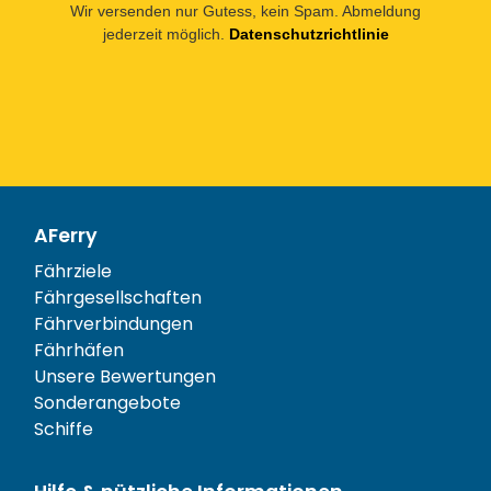
Wir versenden nur Gutess, kein Spam. Abmeldung
jederzeit möglich.
Datenschutzrichtlinie
AFerry
Fährziele
Fährgesellschaften
Fährverbindungen
Fährhäfen
Unsere Bewertungen
Sonderangebote
Schiffe