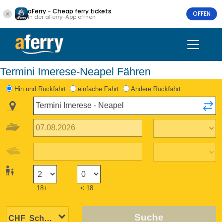
aFerry - Cheap ferry tickets
OFFEN
In der aFerry-App öffnen
Termini Imerese-Neapel Fähren
Hin und Rückfahrt
einfache Fahrt
Andere Rückfahrt
18+
< 18
Suche