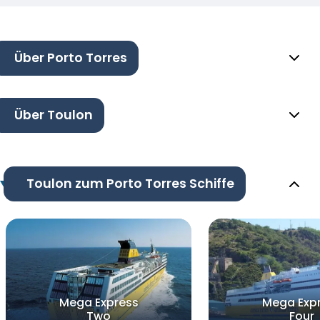
Über Porto Torres
Über Toulon
Toulon zum Porto Torres Schiffe
Mega Express
Mega Exp
Two
Four