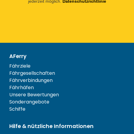
jederzeit möglich.
Datenschutzrichtlinie
AFerry
Fährziele
Fährgesellschaften
Fährverbindungen
Fährhäfen
Unsere Bewertungen
Sonderangebote
Schiffe
Hilfe & nützliche Informationen