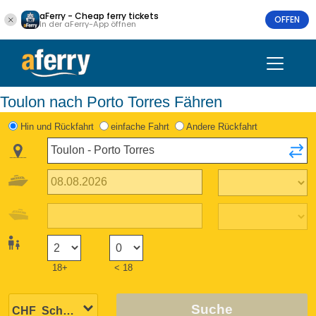
aFerry - Cheap ferry tickets
OFFEN
In der aFerry-App öffnen
Toulon nach Porto Torres Fähren
Hin und Rückfahrt
einfache Fahrt
Andere Rückfahrt
18+
< 18
Suche