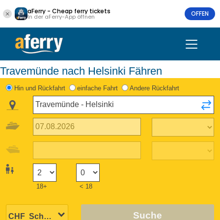
aFerry - Cheap ferry tickets
OFFEN
In der aFerry-App öffnen
Travemünde nach Helsinki Fähren
Hin und Rückfahrt
einfache Fahrt
Andere Rückfahrt
18+
< 18
Suche