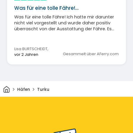
Was für eine tolle Fähre!…
Was für eine tolle Fähre! Ich hatte mir darunter
nicht viel vorgestellt und wurde daher positiv
überrascht von der Ausstattung der Fähre. Es
gab Restaurants, einen Supermarkt, ein Casino,
einen duty free Bereich, wirklich toll und für den
Preis mit Übernachtung wirklich super!
Lisa BURTSCHEIDT
,
Gesammelt über AFerry.com
vor 2 Jahren
Heim
Häfen
Turku