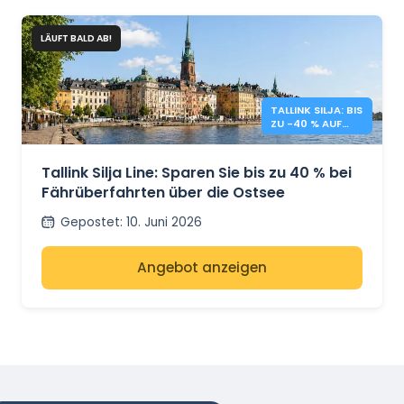
LÄUFT BALD AB!
TALLINK SILJA: BIS
ZU -40 % AUF
OSTSEE-
ÜBERFAHRTEN
Tallink Silja Line: Sparen Sie bis zu 40 % bei
Fährüberfahrten über die Ostsee
Gepostet
:
10. Juni 2026
Angebot anzeigen