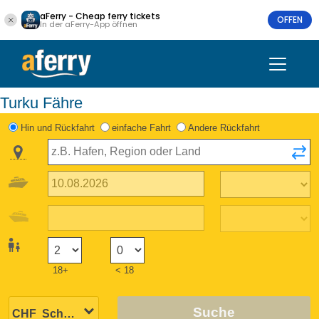
aFerry - Cheap ferry tickets
OFFEN
In der aFerry-App öffnen
Turku Fähre
Hin und Rückfahrt
einfache Fahrt
Andere Rückfahrt
18+
< 18
Suche