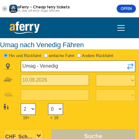
aFerry - Cheap ferry tickets
OFFEN
In der aFerry-App öffnen
Umag nach Venedig Fähren
Hin und Rückfahrt
einfache Fahrt
Andere Rückfahrt
18+
< 18
Suche