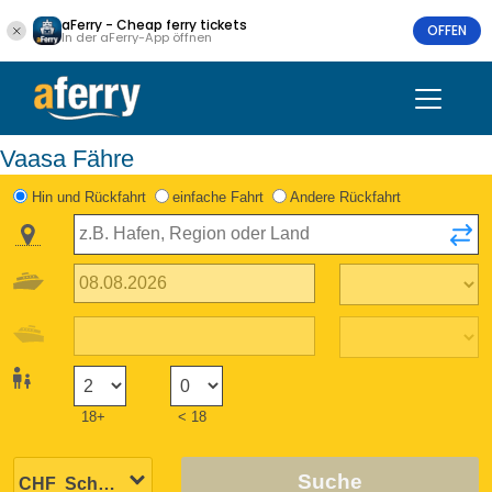
aFerry - Cheap ferry tickets
OFFEN
In der aFerry-App öffnen
Vaasa Fähre
Hin und Rückfahrt
einfache Fahrt
Andere Rückfahrt
18+
< 18
Suche