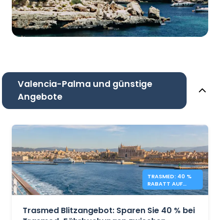
Valencia-Palma und günstige
Angebote
TRASMED: 40 %
RABATT AUF
BALEAREN-
FÄHREN –
BLITZANGEBOT
Trasmed Blitzangebot: Sparen Sie 40 % bei