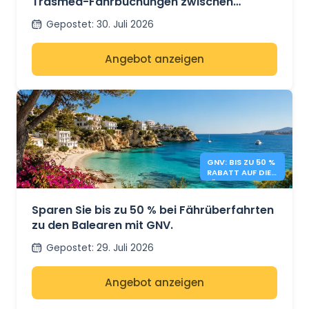
Trasmed-Fährbuchungen zwischen
Spanien und den Balearen
Gepostet
:
30. Juli 2026
Angebot anzeigen
GNV: BIS ZU 50 %
RABATT AUF DIE
FÄHREN ZU DEN
BALEAREN
Sparen Sie bis zu 50 % bei Fährüberfahrten
zu den Balearen mit GNV.
Gepostet
:
29. Juli 2026
Angebot anzeigen