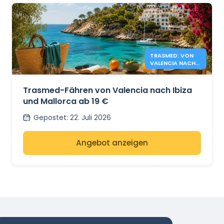
TRASMED: VON
VALENCIA NACH
IBIZA &
MALLORCA AB 19
€
Trasmed-Fähren von Valencia nach Ibiza
und Mallorca ab 19 €
Gepostet
:
22. Juli 2026
Angebot anzeigen