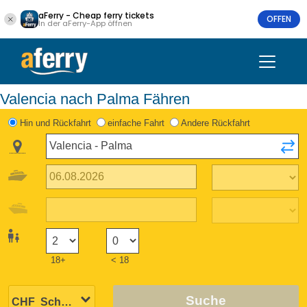
aFerry - Cheap ferry tickets
OFFEN
In der aFerry-App öffnen
Valencia nach Palma Fähren
Hin und Rückfahrt
einfache Fahrt
Andere Rückfahrt
18+
< 18
Suche