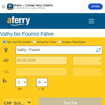
aFerry - Cheap ferry tickets
OFFEN
In der aFerry-App öffnen
Vathy bis Fournoi Fähre
Hin und Rückfahrt
einfache Fahrt
Andere Rückfahrt
18+
< 18
Suche