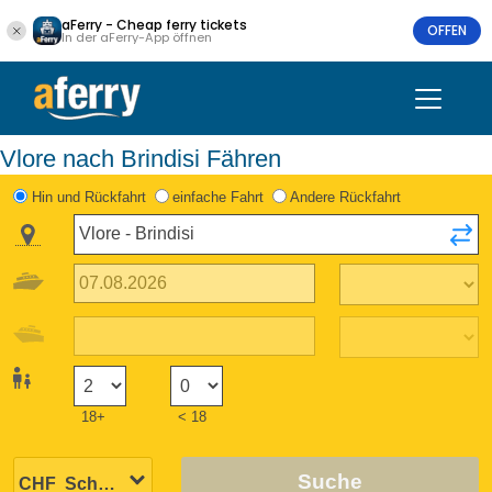
aFerry - Cheap ferry tickets
OFFEN
In der aFerry-App öffnen
Vlore nach Brindisi Fähren
Hin und Rückfahrt
einfache Fahrt
Andere Rückfahrt
18+
< 18
Suche