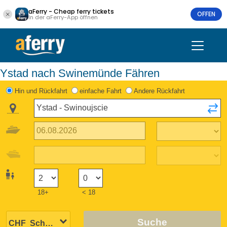
aFerry - Cheap ferry tickets
OFFEN
In der aFerry-App öffnen
Ystad nach Swinemünde Fähren
Hin und Rückfahrt
einfache Fahrt
Andere Rückfahrt
18+
< 18
Suche