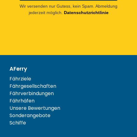
Wir versenden nur Gutess, kein Spam. Abmeldung
jederzeit möglich.
Datenschutzrichtlinie
AFerry
Fährziele
Fährgesellschaften
Fährverbindungen
Fährhäfen
Unsere Bewertungen
Sonderangebote
Schiffe