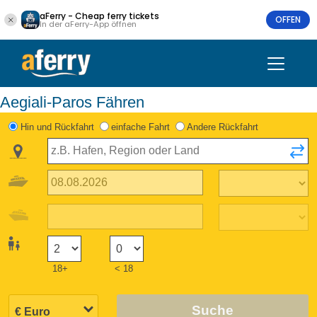
aFerry - Cheap ferry tickets
OFFEN
In der aFerry-App öffnen
Aegiali-Paros Fähren
Hin und Rückfahrt
einfache Fahrt
Andere Rückfahrt
18+
< 18
Suche