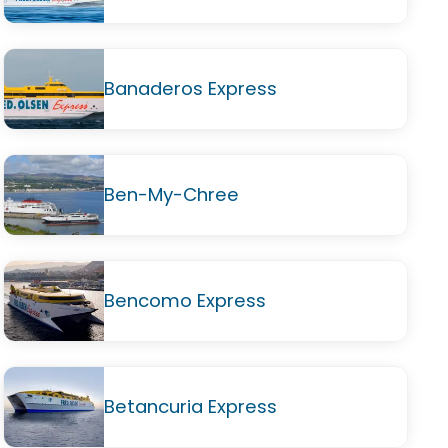
Banaderos Express
Ben-My-Chree
Bencomo Express
Betancuria Express