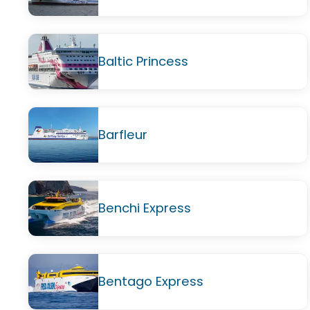
Baltic Princess
Barfleur
Benchi Express
Bentago Express