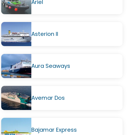
Ariel
Asterion II
Aura Seaways
Avemar Dos
Bajamar Express