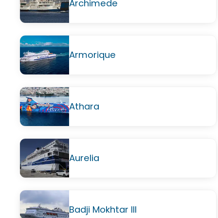
Archimede
Armorique
Athara
Aurelia
Badji Mokhtar III