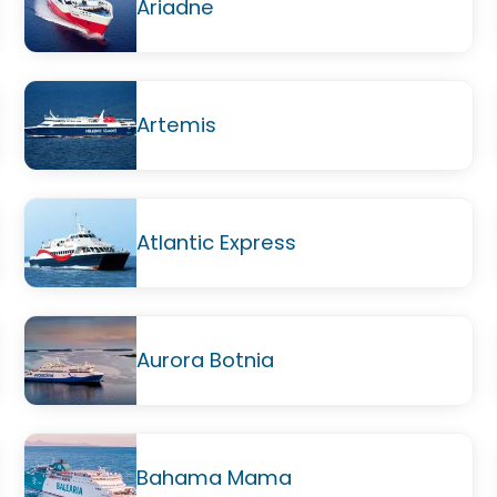
Ariadne
Artemis
Atlantic Express
Aurora Botnia
Bahama Mama