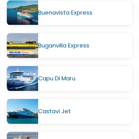
Buenavista Express
Buganvilla Express
Capu Di Maru
Castavi Jet