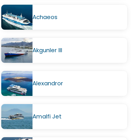
Achaeos
Akgunler III
Alexandror
Amalfi Jet