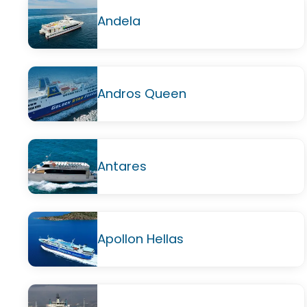
Andela
Andros Queen
Antares
Apollon Hellas