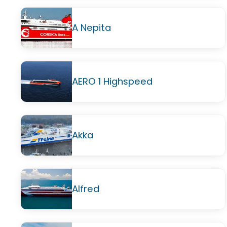
A Nepita
AERO 1 Highspeed
Akka
Alfred