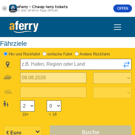
aFerry - Cheap ferry tickets
OFFEN
In der aFerry-App öffnen
Fährziele
Hin und Rückfahrt
einfache Fahrt
Andere Rückfahrt
18+
< 18
Suche